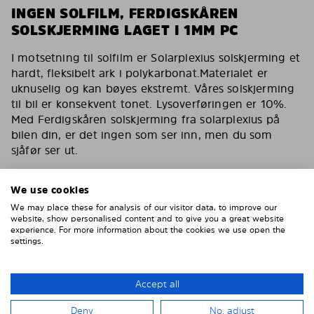
INGEN SOLFILM, FERDIGSKÅREN
SOLSKJERMING LAGET I 1MM PC
I motsetning til solfilm er Solarplexius solskjerming et
hardt, fleksibelt ark i polykarbonat.Materialet er
uknuselig og kan bøyes ekstremt. Våres solskjerming
til bil er konsekvent tonet. Lysoverføringen er 10%.
Med Ferdigskåren solskjerming fra solarplexius på
bilen din, er det ingen som ser inn, men du som
sjåfør ser ut.
Du har de samme egenskapene som en solfilm for
bilen med våres solskjerming. Reduserer varmen,
We use cookies
fjerner 90% av direkte sollys. Solskjerming for bilen
We may place these for analysis of our visitor data, to improve our
din som også er kollisjonstestet av svenske VTI og
website, show personalised content and to give you a great website
experience. For more information about the cookies we use open the
godkjent av tyske TÜF.
settings.
Inga bubblor, inga repor, inget vatten, inget lim
Enklare och smartare än solfilm
Accept all
Montera enkelt på 15 minuter
Deny
No, adjust