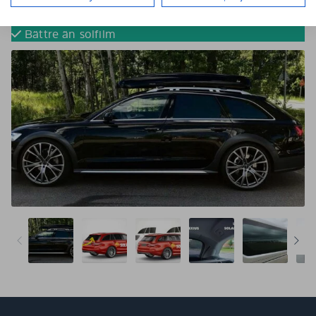
Tona dina bilrutor utan solfilm
Färdigskurna för perfekt passform
Bättre än solfilm