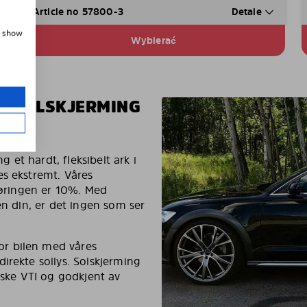
Article no 57800-3
Detale
, show
Wybierać
EN SOLSKJERMING
g et hardt, fleksibelt ark i
es ekstremt. Våres
rføringen er 10%. Med
en din, er det ingen som ser
r bilen med våres
irekte sollys. Solskjerming
nske VTI og godkjent av