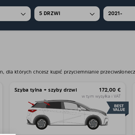
5 DRZWI
2021-
, dla których chcesz kupić przyciemnianie przeciwsłoneczn
Szyba tylna + szyby drzwi
172,00
€
w tym wysyłka i VAT