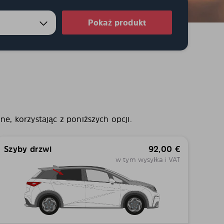
Pokaż produkt
e, korzystając z poniższych opcji.
Szyby drzwi
92,00
€
w tym wysyłka i VAT