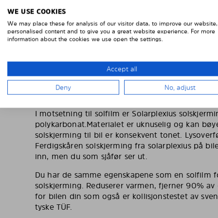
Article no 57800-1
Detale
WE USE COOKIES
We may place these for analysis of our visitor data, to improve our website
Wybierać
personalised content and to give you a great website experience. For more
information about the cookies we use open the settings.
Accept all
INGEN SOLFILM, FERDIGSKÅR
LAGET I 1MM PC
Deny
No, adjust
I motsetning til solfilm er Solarplexius solskjermin
polykarbonat.Materialet er uknuselig og kan bøy
solskjerming til bil er konsekvent tonet. Lysove
Ferdigskåren solskjerming fra solarplexius på bil
inn, men du som sjåfør ser ut.
Du har de samme egenskapene som en solfilm fo
solskjerming. Reduserer varmen, fjerner 90% av d
for bilen din som også er kollisjonstestet av sve
tyske TÜF.