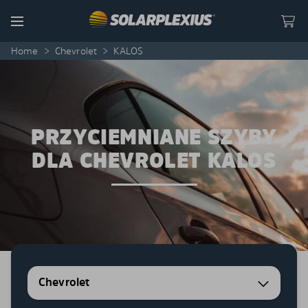
Skip to content
Menu
Home
>
Chevrolet
>
KALOS
PRZYCIEMNIANE SZYBY
DLA CHEVROLET KALOS
Chevrolet