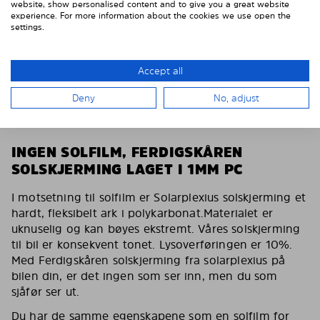
website, show personalised content and to give you a great website
experience. For more information about the cookies we use open the
settings.
Article no 37230-D
Detale
Accept all
Deny
No, adjust
Wybierać
INGEN SOLFILM, FERDIGSKÅREN
SOLSKJERMING LAGET I 1MM PC
I motsetning til solfilm er Solarplexius solskjerming et
hardt, fleksibelt ark i polykarbonat.Materialet er
uknuselig og kan bøyes ekstremt. Våres solskjerming
til bil er konsekvent tonet. Lysoverføringen er 10%.
Med Ferdigskåren solskjerming fra solarplexius på
bilen din, er det ingen som ser inn, men du som
sjåfør ser ut.
Du har de samme egenskapene som en solfilm for