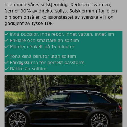
bilen med våres solskjerming. Reduserer varmen,
fjerner 90% av direkte sollys. Solskjerming for bilen
din som også er kollisjonstestet av svenske VTI og
godkjent av tyske TÜF.
Inga bubblor, inga repor, inget vatten, inget lim
Enklare och smartare än solfilm
Montera enkelt på 15 minuter
Tona dina bilrutor utan solfilm
Färdigskurna för perfekt passform
Bättre än solfilm