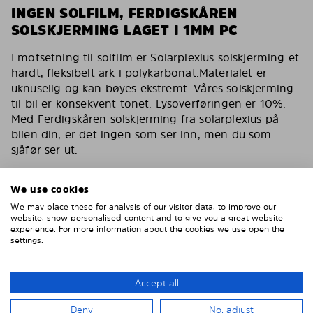
INGEN SOLFILM, FERDIGSKÅREN
SOLSKJERMING LAGET I 1MM PC
I motsetning til solfilm er Solarplexius solskjerming et
hardt, fleksibelt ark i polykarbonat.Materialet er
uknuselig og kan bøyes ekstremt. Våres solskjerming
til bil er konsekvent tonet. Lysoverføringen er 10%.
Med Ferdigskåren solskjerming fra solarplexius på
bilen din, er det ingen som ser inn, men du som
sjåfør ser ut.
Du har de samme egenskapene som en solfilm for
bilen med våres solskjerming. Reduserer varmen,
We use cookies
fjerner 90% av direkte sollys. Solskjerming for bilen
We may place these for analysis of our visitor data, to improve our
din som også er kollisjonstestet av svenske VTI og
website, show personalised content and to give you a great website
experience. For more information about the cookies we use open the
godkjent av tyske TÜF.
settings.
Inga bubblor, inga repor, inget vatten, inget lim
Enklare och smartare än solfilm
Accept all
Montera enkelt på 15 minuter
Deny
No, adjust