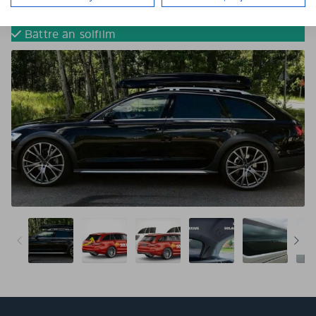
Tona dina bilrutor utan solfilm
Färdigskurna för perfekt passform
Bättre än solfilm