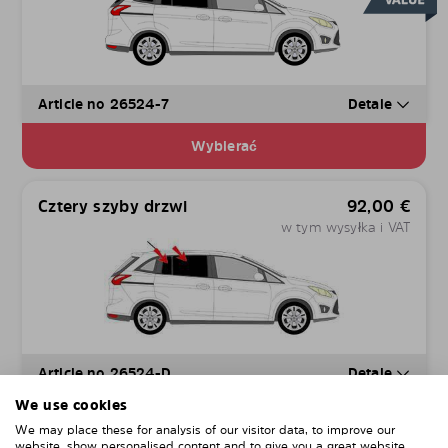
Article no 26524-7
Detale
Wybierać
Cztery szyby drzwi
92,00
€
w tym wysyłka i VAT
Article no 26524-D
Detale
We use cookies
Wybierać
We may place these for analysis of our visitor data, to improve our
website, show personalised content and to give you a great website