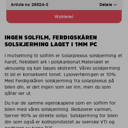
Article no 26524-S
Detale
Wybierać
INGEN SOLFILM, FERDIGSKÅREN
SOLSKJERMING LAGET I 1MM PC
I motsetning til solfilm er Solarplexius solskjerming et
hardt, fleksibelt ark i polykarbonat.Materialet er
uknuselig og kan bøyes ekstremt. Våres solskjerming
til bil er konsekvent tonet. Lysoverføringen er 10%.
Med Ferdigskåren solskjerming fra solarplexius på
bilen din, er det ingen som ser inn, men du som
sjåfør ser ut.
Du har de samme egenskapene som en solfilm for
bilen med våres solskjerming. Reduserer varmen,
fjerner 90% av direkte sollys. Solskjerming for bilen
din som også er kollisjonstestet av svenske VTI og
godkjent av tyske TÜF.