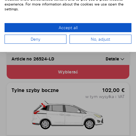
experience. For more information about the cookies we use open the
Male szyby drzwi
67,00
€
settings.
w tym wysyłka i VAT
Accept all
Deny
No, adjust
Article no 26524-LD
Detale
Wybierać
Tylne szyby boczne
102,00
€
w tym wysyłka i VAT