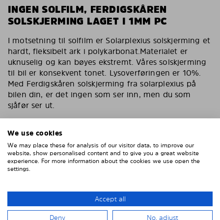
INGEN SOLFILM, FERDIGSKÅREN
SOLSKJERMING LAGET I 1MM PC
I motsetning til solfilm er Solarplexius solskjerming et
hardt, fleksibelt ark i polykarbonat.Materialet er
uknuselig og kan bøyes ekstremt. Våres solskjerming
til bil er konsekvent tonet. Lysoverføringen er 10%.
Med Ferdigskåren solskjerming fra solarplexius på
bilen din, er det ingen som ser inn, men du som
sjåfør ser ut.
Du har de samme egenskapene som en solfilm for
bilen med våres solskjerming. Reduserer varmen,
We use cookies
fjerner 90% av direkte sollys. Solskjerming for bilen
We may place these for analysis of our visitor data, to improve our
din som også er kollisjonstestet av svenske VTI og
website, show personalised content and to give you a great website
experience. For more information about the cookies we use open the
godkjent av tyske TÜF.
settings.
Inga bubblor, inga repor, inget vatten, inget lim
Enklare och smartare än solfilm
Accept all
Montera enkelt på 15 minuter
Deny
No, adjust