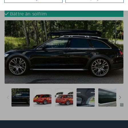
Tona dina bilrutor utan solfilm
Färdigskurna för perfekt passform
Bättre än solfilm