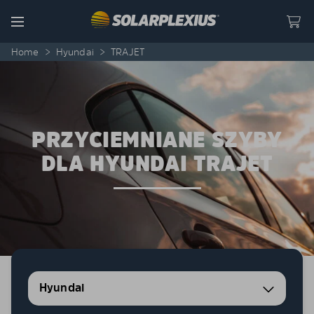
Skip to content
Menu
Home
>
Hyundai
>
TRAJET
PRZYCIEMNIANE SZYBY
DLA HYUNDAI TRAJET
Hyundai