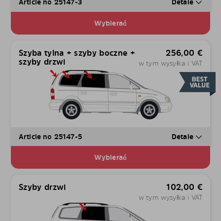
Article no 25147-3
Detale
Wybierać
Szyba tylna + szyby boczne +
256,00
€
szyby drzwi
w tym wysyłka i VAT
Article no 25147-5
Detale
Wybierać
Szyby drzwi
102,00
€
w tym wysyłka i VAT