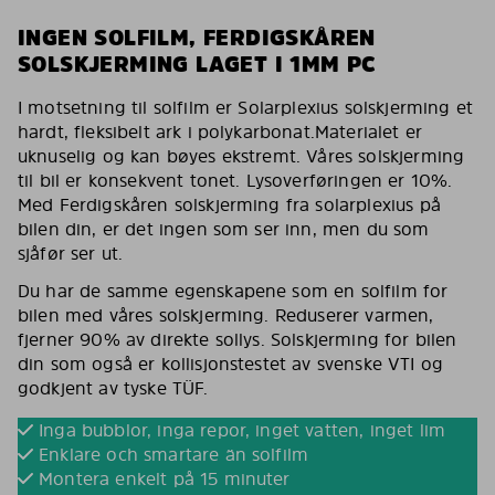
INGEN SOLFILM, FERDIGSKÅREN
SOLSKJERMING LAGET I 1MM PC
I motsetning til solfilm er Solarplexius solskjerming et
hardt, fleksibelt ark i polykarbonat.Materialet er
uknuselig og kan bøyes ekstremt. Våres solskjerming
til bil er konsekvent tonet. Lysoverføringen er 10%.
Med Ferdigskåren solskjerming fra solarplexius på
bilen din, er det ingen som ser inn, men du som
sjåfør ser ut.
Du har de samme egenskapene som en solfilm for
bilen med våres solskjerming. Reduserer varmen,
fjerner 90% av direkte sollys. Solskjerming for bilen
din som også er kollisjonstestet av svenske VTI og
godkjent av tyske TÜF.
Inga bubblor, inga repor, inget vatten, inget lim
Enklare och smartare än solfilm
Montera enkelt på 15 minuter