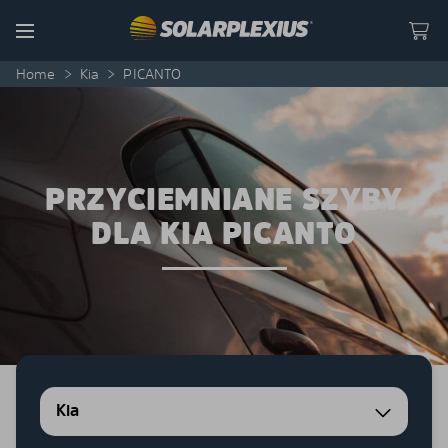
Skip to content
Menu
Home
>
Kia
>
PICANTO
PRZYCIEMNIANE SZYBY
DLA KIA PICANTO
Kia