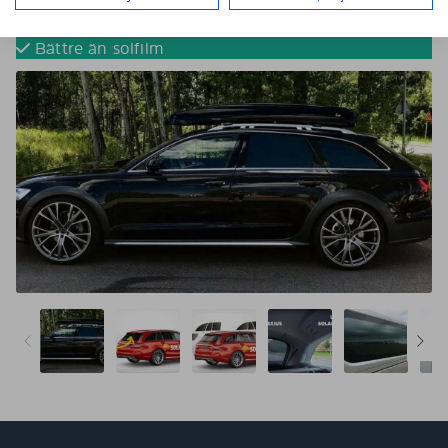
Tona dina bilrutor utan solfilm
Färdigskurna för perfekt passform
Bättre än solfilm