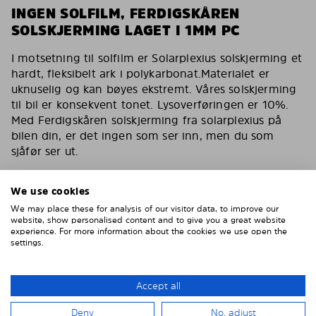
INGEN SOLFILM, FERDIGSKÅREN
SOLSKJERMING LAGET I 1MM PC
I motsetning til solfilm er Solarplexius solskjerming et
hardt, fleksibelt ark i polykarbonat.Materialet er
uknuselig og kan bøyes ekstremt. Våres solskjerming
til bil er konsekvent tonet. Lysoverføringen er 10%.
Med Ferdigskåren solskjerming fra solarplexius på
bilen din, er det ingen som ser inn, men du som
sjåfør ser ut.
Du har de samme egenskapene som en solfilm for
bilen med våres solskjerming. Reduserer varmen,
We use cookies
fjerner 90% av direkte sollys. Solskjerming for bilen
We may place these for analysis of our visitor data, to improve our
din som også er kollisjonstestet av svenske VTI og
website, show personalised content and to give you a great website
experience. For more information about the cookies we use open the
godkjent av tyske TÜF.
settings.
Inga bubblor, inga repor, inget vatten, inget lim
Enklare och smartare än solfilm
Accept all
Montera enkelt på 15 minuter
Deny
No, adjust