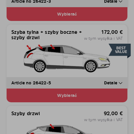
Article no 26422-3
Detale
Wybierać
Szyba tylna + szyby boczne +
172,00
€
szyby drzwi
w tym wysyłka i VAT
Article no 26422-5
Detale
Wybierać
Szyby drzwi
92,00
€
w tym wysyłka i VAT