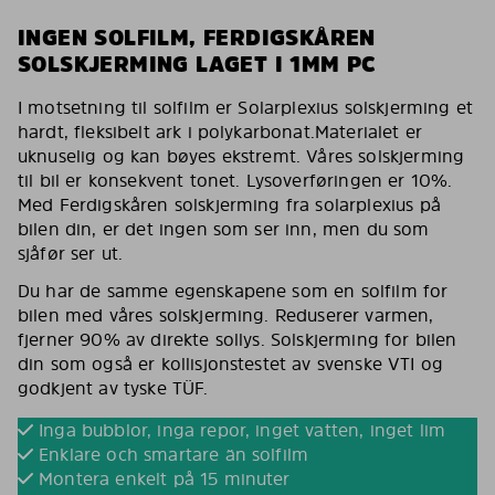
INGEN SOLFILM, FERDIGSKÅREN
SOLSKJERMING LAGET I 1MM PC
I motsetning til solfilm er Solarplexius solskjerming et
hardt, fleksibelt ark i polykarbonat.Materialet er
uknuselig og kan bøyes ekstremt. Våres solskjerming
til bil er konsekvent tonet. Lysoverføringen er 10%.
Med Ferdigskåren solskjerming fra solarplexius på
bilen din, er det ingen som ser inn, men du som
sjåfør ser ut.
Du har de samme egenskapene som en solfilm for
bilen med våres solskjerming. Reduserer varmen,
fjerner 90% av direkte sollys. Solskjerming for bilen
din som også er kollisjonstestet av svenske VTI og
godkjent av tyske TÜF.
Inga bubblor, inga repor, inget vatten, inget lim
Enklare och smartare än solfilm
Montera enkelt på 15 minuter