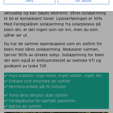
Deny
No, adjust
I motsetning til solfilm er Solarplexius solskjerming et
hardt, fleksibelt ark i polykarbonat.Materialet er
uknuselig og kan bøyes ekstremt. Våres solskjerming
til bil er konsekvent tonet. Lysoverføringen er 10%.
Med Ferdigskåren solskjerming fra solarplexius på
bilen din, er det ingen som ser inn, men du som
sjåfør ser ut.
Du har de samme egenskapene som en solfilm for
bilen med våres solskjerming. Reduserer varmen,
fjerner 90% av direkte sollys. Solskjerming for bilen
din som også er kollisjonstestet av svenske VTI og
godkjent av tyske TÜF.
Inga bubblor, inga repor, inget vatten, inget lim
Enklare och smartare än solfilm
Montera enkelt på 15 minuter
Tona dina bilrutor utan solfilm
Färdigskurna för perfekt passform
Bättre än solfilm