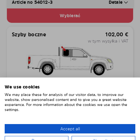
Article no 54012-3
Detale
Wybierać
Szyby boczne
102,00
€
w tym wysyłka i VAT
Article no 54012-S
Detale
We use cookies
We may place these for analysis of our visitor data, to improve our
Wybierać
website, show personalised content and to give you a great website
experience. For more information about the cookies we use open the
settings.
INGEN SOLFILM, FERDIGSKÅREN
SOLSKJERMING LAGET I 1MM PC
Accept all