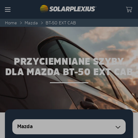
Skip to content
Menu
Home
>
Mazda
>
BT-50 EXT CAB
PRZYCIEMNIANE SZYBY
DLA MAZDA BT-50 EXT CAB
Mazda