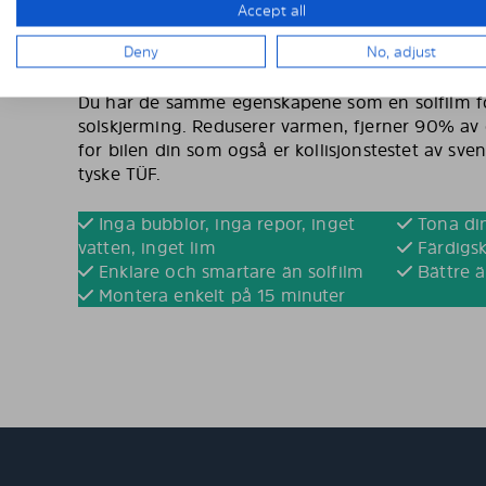
Accept all
solskjerming til bil er konsekvent tonet. Lysove
Ferdigskåren solskjerming fra solarplexius på bil
Deny
No, adjust
inn, men du som sjåfør ser ut.
Du har de samme egenskapene som en solfilm fo
solskjerming. Reduserer varmen, fjerner 90% av d
for bilen din som også er kollisjonstestet av sve
tyske TÜF.
Inga bubblor, inga repor, inget
Tona din
vatten, inget lim
Färdigsk
Enklare och smartare än solfilm
Bättre ä
Montera enkelt på 15 minuter