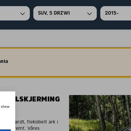
SUV, 5 DRZWI
2015-
ania
EN SOLSKJERMING
, show
g et hardt, fleksibelt ark i
es ekstremt. Våres