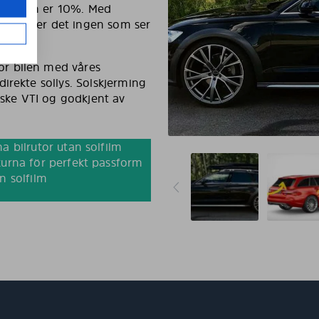
rføringen er 10%. Med
en din, er det ingen som ser
r bilen med våres
irekte sollys. Solskjerming
nske VTI og godkjent av
a bilrutor utan solfilm
urna för perfekt passform
n solfilm