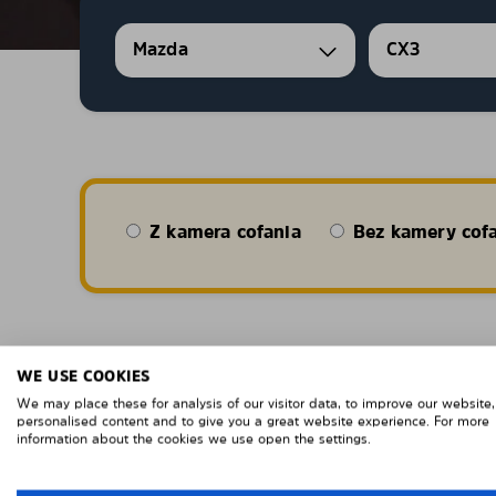
Mazda
CX3
Z kamera cofania
Bez kamery cof
INGEN SOLFILM, FERDIGSKÅR
WE USE COOKIES
LAGET I 1MM PC
We may place these for analysis of our visitor data, to improve our website
personalised content and to give you a great website experience. For more
information about the cookies we use open the settings.
I motsetning til solfilm er Solarplexius solskjermin
polykarbonat.Materialet er uknuselig og kan bøy