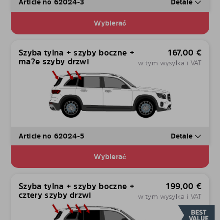
Article no 62024-3
Detale
Wybierać
Szyba tylna + szyby boczne +
167,00
€
ma?e szyby drzwi
w tym wysyłka i VAT
Article no 62024-5
Detale
Wybierać
Szyba tylna + szyby boczne +
199,00
€
cztery szyby drzwi
w tym wysyłka i VAT