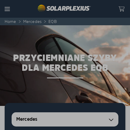
Skip to content
Menu
Home
>
Mercedes
>
EQB
PRZYCIEMNIANE SZYBY
DLA MERCEDES EQB
Mercedes