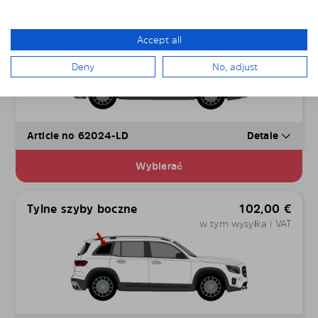
Male szyby drzwi
67,00
€
w tym wysyłka i VAT
Accept all
Deny
No, adjust
Article no 62024-LD
Detale
Wybierać
Tylne szyby boczne
102,00
€
w tym wysyłka i VAT