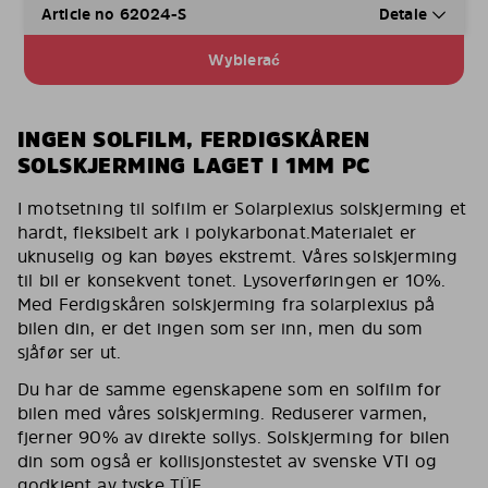
Article no 62024-S
Detale
Wybierać
INGEN SOLFILM, FERDIGSKÅREN
SOLSKJERMING LAGET I 1MM PC
I motsetning til solfilm er Solarplexius solskjerming et
hardt, fleksibelt ark i polykarbonat.Materialet er
uknuselig og kan bøyes ekstremt. Våres solskjerming
til bil er konsekvent tonet. Lysoverføringen er 10%.
Med Ferdigskåren solskjerming fra solarplexius på
bilen din, er det ingen som ser inn, men du som
sjåfør ser ut.
Du har de samme egenskapene som en solfilm for
bilen med våres solskjerming. Reduserer varmen,
fjerner 90% av direkte sollys. Solskjerming for bilen
din som også er kollisjonstestet av svenske VTI og
godkjent av tyske TÜF.