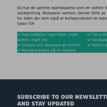
Du har de samme egenskapene som en solfilm fo
solskjerming. Reduserer varmen, fjerner 90% av d
for bilen din som også er kollisjonstestet av sve
tyske TÜF.
Inga bubblor, inga repor, inget
Tona din
vatten, inget lim
Färdigsk
Enklare och smartare än solfilm
Bättre ä
Montera enkelt på 15 minuter
SUBSCRIBE TO OUR NEWSLETT
AND STAY UPDATED