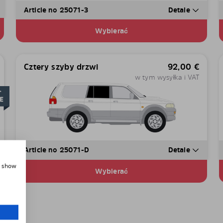
Article no 25071-3
Detale
Wybierać
Cztery szyby drzwi
92,00
€
w tym wysyłka i VAT
Article no 25071-D
Detale
, show
Wybierać