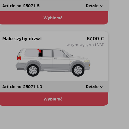
Article no 25071-5
Detale
Wybierać
Male szyby drzwi
67,00
€
w tym wysyłka i VAT
Article no 25071-LD
Detale
Wybierać