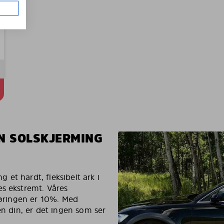
EN SOLSKJERMING
g et hardt, fleksibelt ark i
es ekstremt. Våres
rføringen er 10%. Med
en din, er det ingen som ser