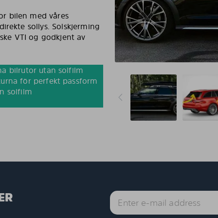
r bilen med våres
irekte sollys. Solskjerming
nske VTI og godkjent av
a bilrutor utan solfilm
urna för perfekt passform
n solfilm
ER