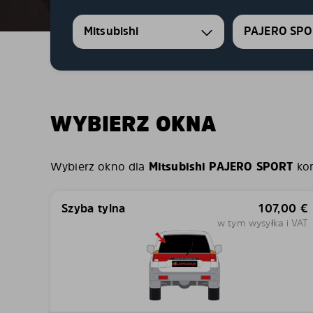
Mitsubishi
PAJERO SPO
WYBIERZ OKNA
Wybierz okno dla
Mitsubishi PAJERO SPORT
kom
Szyba tylna
107,00
€
w tym wysyłka i VAT