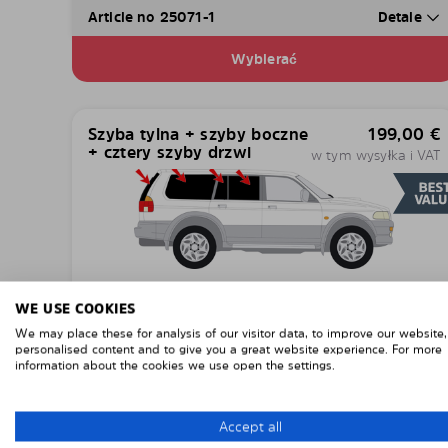
Article no 25071-1
Detale
Wybierać
Szyba tylna + szyby boczne
199,00
€
+ cztery szyby drzwi
w tym wysyłka i VAT
Article no 25071-7
Detale
WE USE COOKIES
We may place these for analysis of our visitor data, to improve our website
Wybierać
personalised content and to give you a great website experience. For more
information about the cookies we use open the settings.
Tylne szyby boczne
102,00
€
Accept all
w tym wysyłka i VAT