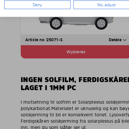
Deny
No, adjust
Article no 25071-S
Detale
Wybierać
INGEN SOLFILM, FERDIGSKÅR
LAGET I 1MM PC
I motsetning til solfilm er Solarplexius solskjermin
polykarbonat.Materialet er uknuselig og kan bøy
solskjerming til bil er konsekvent tonet. Lysove
Ferdigskåren solskjerming fra solarplexius på bil
inn, men du som sjåfør ser ut.