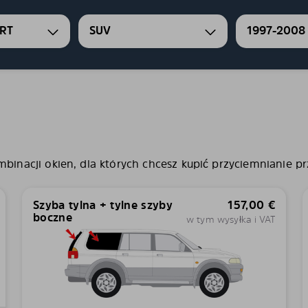
RT
SUV
1997-2008
binacji okien, dla których chcesz kupić przyciemnianie pr
Szyba tylna + tylne szyby
157,00
€
boczne
w tym wysyłka i VAT