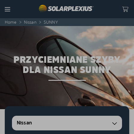
Skip to content
Menu
Home
>
Nissan
>
SUNNY
PRZYCIEMNIANE SZYBY
DLA NISSAN SUNNY
Nissan