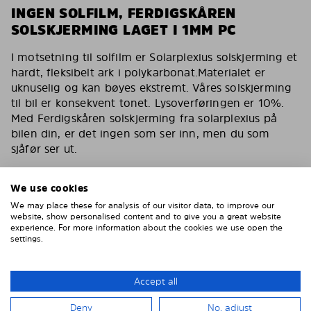
INGEN SOLFILM, FERDIGSKÅREN
SOLSKJERMING LAGET I 1MM PC
I motsetning til solfilm er Solarplexius solskjerming et
hardt, fleksibelt ark i polykarbonat.Materialet er
uknuselig og kan bøyes ekstremt. Våres solskjerming
til bil er konsekvent tonet. Lysoverføringen er 10%.
Med Ferdigskåren solskjerming fra solarplexius på
bilen din, er det ingen som ser inn, men du som
sjåfør ser ut.
Du har de samme egenskapene som en solfilm for
bilen med våres solskjerming. Reduserer varmen,
We use cookies
fjerner 90% av direkte sollys. Solskjerming for bilen
We may place these for analysis of our visitor data, to improve our
din som også er kollisjonstestet av svenske VTI og
website, show personalised content and to give you a great website
experience. For more information about the cookies we use open the
godkjent av tyske TÜF.
settings.
Inga bubblor, inga repor, inget vatten, inget lim
Enklare och smartare än solfilm
Accept all
Montera enkelt på 15 minuter
Deny
No, adjust