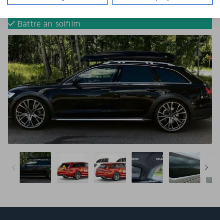
Tona dina bilrutor utan solfilm
Färdigskurna för perfekt passform
Bättre än solfilm