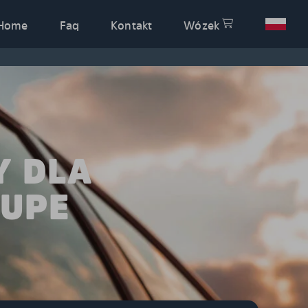
Home
Faq
Kontakt
Wózek
Y DLA
OUPE