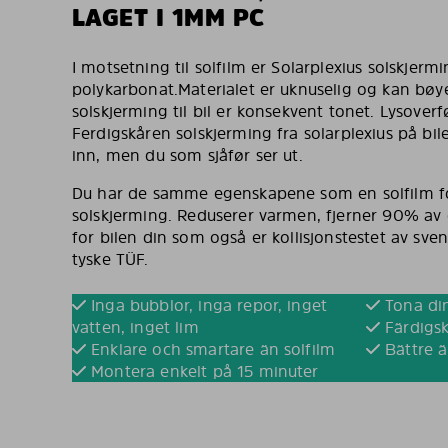
LAGET I 1MM PC
I motsetning til solfilm er Solarplexius solskjermin
polykarbonat.Materialet er uknuselig og kan bøy
solskjerming til bil er konsekvent tonet. Lysove
Ferdigskåren solskjerming fra solarplexius på bil
inn, men du som sjåfør ser ut.
Du har de samme egenskapene som en solfilm fo
solskjerming. Reduserer varmen, fjerner 90% av d
for bilen din som også er kollisjonstestet av sve
tyske TÜF.
Inga bubblor, inga repor, inget
Tona din
vatten, inget lim
Färdigsk
Enklare och smartare än solfilm
Bättre ä
Montera enkelt på 15 minuter