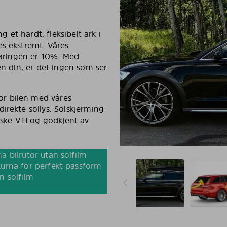
g et hardt, fleksibelt ark i
es ekstremt. Våres
rføringen er 10%. Med
en din, er det ingen som ser
r bilen med våres
irekte sollys. Solskjerming
nske VTI og godkjent av
a bilrutor utan solfilm
urna för perfekt passform
n solfilm