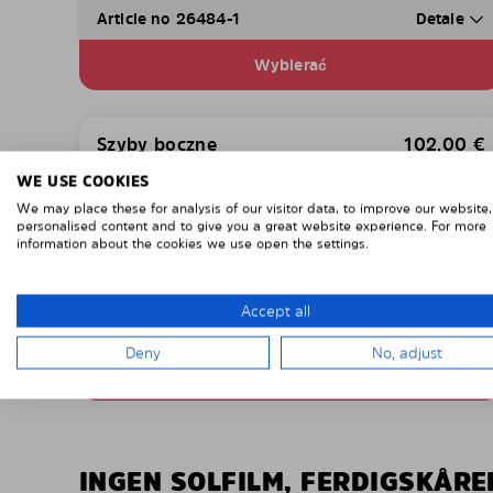
Article no 26484-1
Detale
Wybierać
Szyby boczne
102,00
€
w tym wysyłka i VAT
WE USE COOKIES
We may place these for analysis of our visitor data, to improve our website
personalised content and to give you a great website experience. For more
information about the cookies we use open the settings.
Accept all
Article no 26484-S
Detale
Deny
No, adjust
Wybierać
INGEN SOLFILM, FERDIGSKÅR