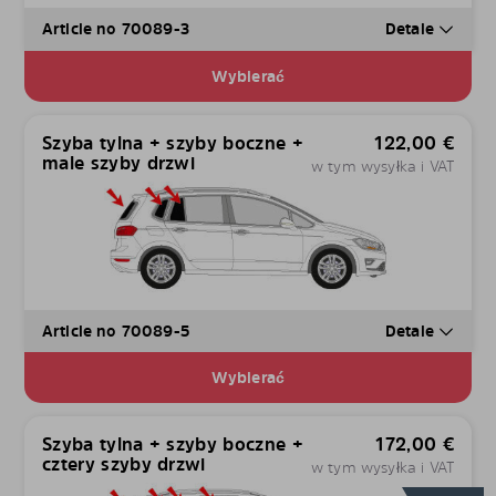
Article no 70089-3
Detale
Wybierać
Szyba tylna + szyby boczne +
122,00
€
male szyby drzwi
w tym wysyłka i VAT
Article no 70089-5
Detale
Wybierać
Szyba tylna + szyby boczne +
172,00
€
cztery szyby drzwi
w tym wysyłka i VAT