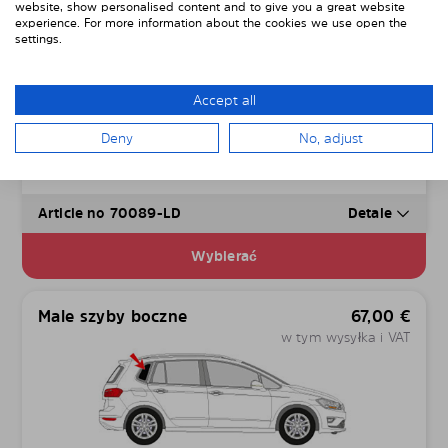
website, show personalised content and to give you a great website
experience. For more information about the cookies we use open the
settings.
Male szyby drzwi
67,00
€
w tym wysyłka i VAT
Accept all
Deny
No, adjust
Article no 70089-LD
Detale
Wybierać
Male szyby boczne
67,00
€
w tym wysyłka i VAT