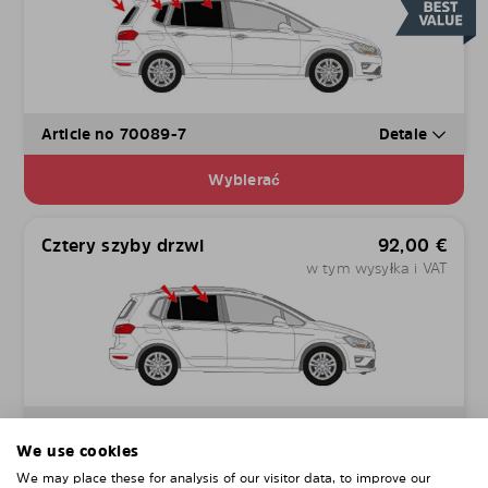
Article no 70089-7
Detale
Wybierać
Cztery szyby drzwi
92,00
€
w tym wysyłka i VAT
Article no 70089-D
Detale
We use cookies
Wybierać
We may place these for analysis of our visitor data, to improve our