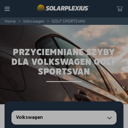
Skip to content
Menu
Home
>
Volkswagen
>
GOLF SPORTSVAN
PRZYCIEMNIANE SZYBY
DLA VOLKSWAGEN GOLF
SPORTSVAN
Volkswagen