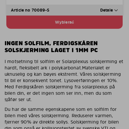
Article no 70089-S
Detale
Wybierać
INGEN SOLFILM, FERDIGSKÅREN
SOLSKJERMING LAGET I 1MM PC
I motsetning til solfilm er Solarplexius solskjerming et
hardt, fleksibelt ark i polykarbonat.Materialet er
uknuselig og kan bøyes ekstremt. Våres solskjerming
til bil er konsekvent tonet. Lysoverføringen er 10%.
Med Ferdigskåren solskjerming fra solarplexius på
bilen din, er det ingen som ser inn, men du som
sjåfør ser ut.
Du har de samme egenskapene som en solfilm for
bilen med våres solskjerming. Reduserer varmen,
fjerner 90% av direkte sollys. Solskjerming for bilen
din som også er kollisjonstestet av svenske VTI og