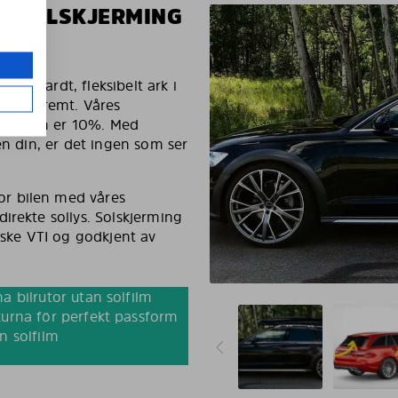
EN SOLSKJERMING
g et hardt, fleksibelt ark i
es ekstremt. Våres
rføringen er 10%. Med
en din, er det ingen som ser
r bilen med våres
irekte sollys. Solskjerming
nske VTI og godkjent av
a bilrutor utan solfilm
urna för perfekt passform
n solfilm