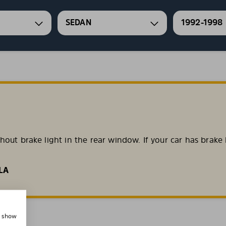
SEDAN
1992-1998
ut brake light in the rear window. If your car has brake l
LA
, show