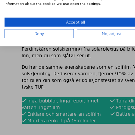
INGEN SOLFILM, FERDIGSKÅR
information about the cookies we use open the settings.
LAGET I 1MM PC
Accept all
I motsetning til solfilm er Solarplexius solskjermin
Deny
No, adjust
polykarbonat.Materialet er uknuselig og kan bøy
solskjerming til bil er konsekvent tonet. Lysove
Ferdigskåren solskjerming fra solarplexius på bil
inn, men du som sjåfør ser ut.
Du har de samme egenskapene som en solfilm fo
solskjerming. Reduserer varmen, fjerner 90% av d
for bilen din som også er kollisjonstestet av sve
tyske TÜF.
Inga bubblor, inga repor, inget
Tona din
vatten, inget lim
Färdigsk
Enklare och smartare än solfilm
Bättre ä
Montera enkelt på 15 minuter