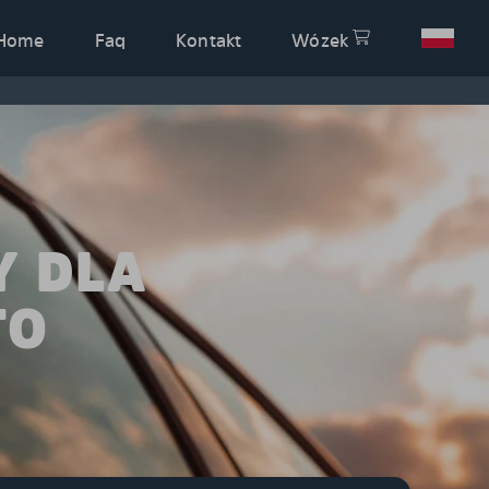
Home
Faq
Kontakt
Wózek
Y DLA
TO