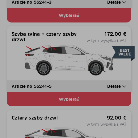
Article no 56241-3
Detale
Wybierać
Szyba tylna + cztery szyby
172,00
€
drzwi
w tym wysyłka i VAT
Article no 56241-5
Detale
Wybierać
Cztery szyby drzwi
92,00
€
w tym wysyłka i VAT