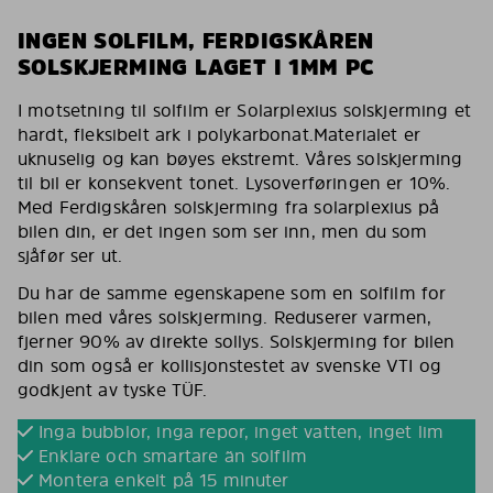
INGEN SOLFILM, FERDIGSKÅREN
SOLSKJERMING LAGET I 1MM PC
I motsetning til solfilm er Solarplexius solskjerming et
hardt, fleksibelt ark i polykarbonat.Materialet er
uknuselig og kan bøyes ekstremt. Våres solskjerming
til bil er konsekvent tonet. Lysoverføringen er 10%.
Med Ferdigskåren solskjerming fra solarplexius på
bilen din, er det ingen som ser inn, men du som
sjåfør ser ut.
Du har de samme egenskapene som en solfilm for
bilen med våres solskjerming. Reduserer varmen,
fjerner 90% av direkte sollys. Solskjerming for bilen
din som også er kollisjonstestet av svenske VTI og
godkjent av tyske TÜF.
Inga bubblor, inga repor, inget vatten, inget lim
Enklare och smartare än solfilm
Montera enkelt på 15 minuter