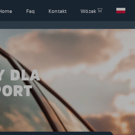
Home
Faq
Kontakt
Wózek
Y DLA
PORT