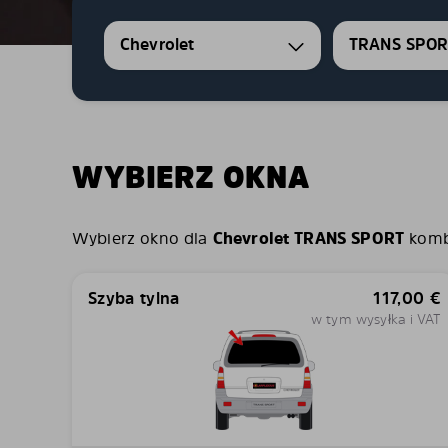
Chevrolet
TRANS SPOR
WYBIERZ OKNA
Wybierz okno dla
Chevrolet TRANS SPORT
kombi
Szyba tylna
117,00
€
w tym wysyłka i VAT