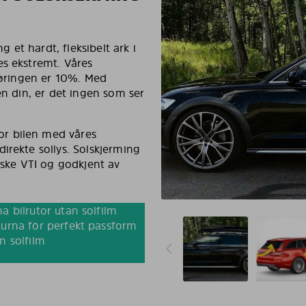
g et hardt, fleksibelt ark i
es ekstremt. Våres
rføringen er 10%. Med
en din, er det ingen som ser
r bilen med våres
irekte sollys. Solskjerming
nske VTI og godkjent av
a bilrutor utan solfilm
urna för perfekt passform
n solfilm