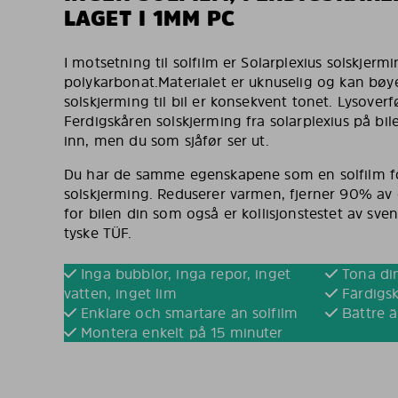
LAGET I 1MM PC
I motsetning til solfilm er Solarplexius solskjermin
polykarbonat.Materialet er uknuselig og kan bøy
solskjerming til bil er konsekvent tonet. Lysove
Ferdigskåren solskjerming fra solarplexius på bil
inn, men du som sjåfør ser ut.
Du har de samme egenskapene som en solfilm fo
solskjerming. Reduserer varmen, fjerner 90% av d
for bilen din som også er kollisjonstestet av sve
tyske TÜF.
Inga bubblor, inga repor, inget
Tona din
vatten, inget lim
Färdigsk
Enklare och smartare än solfilm
Bättre ä
Montera enkelt på 15 minuter