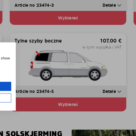
Article no 23474-3
Detale
Wybierać
Tylne szyby boczne
107,00
€
w tym wysyłka i VAT
, show
Article no 23474-S
Detale
Wybierać
EN SOLSKJERMING