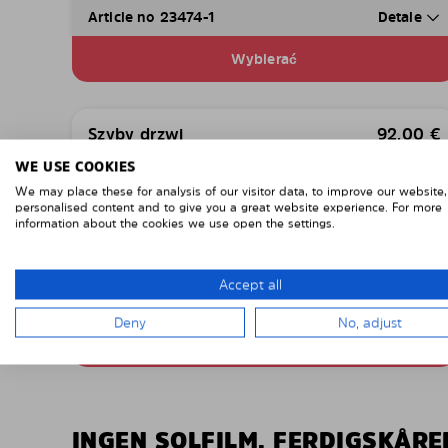
Article no 23474-1
Detale
Wybierać
Szyby drzwi
92,00
€
w tym wysyłka i VAT
WE USE COOKIES
We may place these for analysis of our visitor data, to improve our website
personalised content and to give you a great website experience. For more
information about the cookies we use open the settings.
Accept all
Article no 23474-D
Detale
Deny
No, adjust
Wybierać
INGEN SOLFILM, FERDIGSKÅR