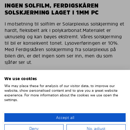
INGEN SOLFILM, FERDIGSKÅREN
SOLSKJERMING LAGET I 1MM PC
I motsetning til solfilm er Solarplexius solskjerming et
hardt, fleksibelt ark i polykarbonat.Materialet er
uknuselig og kan bøyes ekstremt. Våres solskjerming
til bil er konsekvent tonet. Lysoverføringen er 10%.
Med Ferdigskåren solskjerming fra solarplexius på
bilen din, er det ingen som ser inn, men du som
sjåfør ser ut.
Du har de samme egenskapene som en solfilm for
bilen med våres solskjerming. Reduserer varmen,
We use cookies
fjerner 90% av direkte sollys. Solskjerming for bilen
We may place these for analysis of our visitor data, to improve our
din som også er kollisjonstestet av svenske VTI og
website, show personalised content and to give you a great website
experience. For more information about the cookies we use open the
godkjent av tyske TÜF.
settings.
Inga bubblor, inga repor, inget vatten, inget lim
Enklare och smartare än solfilm
Accept all
Montera enkelt på 15 minuter
Deny
No, adjust