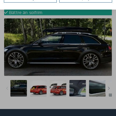
Tona dina bilrutor utan solfilm
Färdigskurna för perfekt passform
Bättre än solfilm