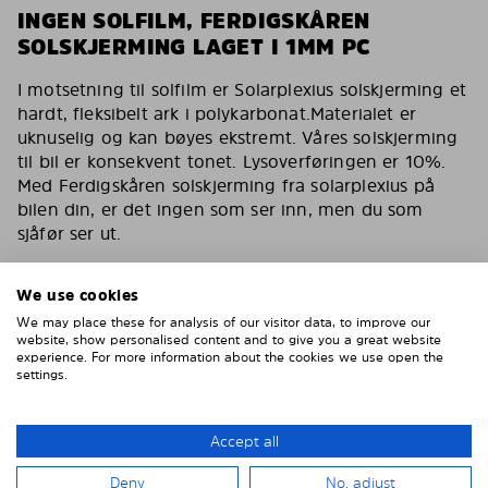
INGEN SOLFILM, FERDIGSKÅREN
SOLSKJERMING LAGET I 1MM PC
I motsetning til solfilm er Solarplexius solskjerming et
hardt, fleksibelt ark i polykarbonat.Materialet er
uknuselig og kan bøyes ekstremt. Våres solskjerming
til bil er konsekvent tonet. Lysoverføringen er 10%.
Med Ferdigskåren solskjerming fra solarplexius på
bilen din, er det ingen som ser inn, men du som
sjåfør ser ut.
Du har de samme egenskapene som en solfilm for
bilen med våres solskjerming. Reduserer varmen,
We use cookies
fjerner 90% av direkte sollys. Solskjerming for bilen
We may place these for analysis of our visitor data, to improve our
din som også er kollisjonstestet av svenske VTI og
website, show personalised content and to give you a great website
experience. For more information about the cookies we use open the
godkjent av tyske TÜF.
settings.
Inga bubblor, inga repor, inget vatten, inget lim
Enklare och smartare än solfilm
Accept all
Montera enkelt på 15 minuter
Deny
No, adjust