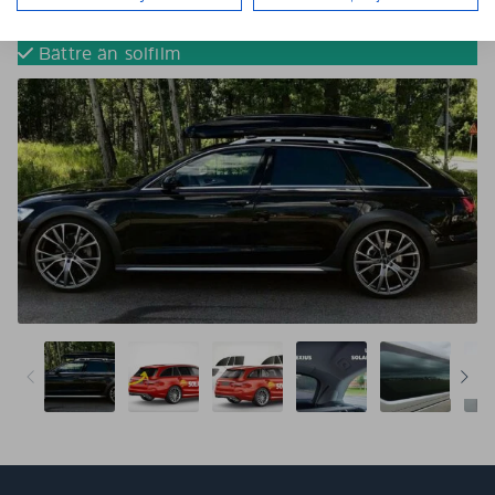
Tona dina bilrutor utan solfilm
Färdigskurna för perfekt passform
Bättre än solfilm