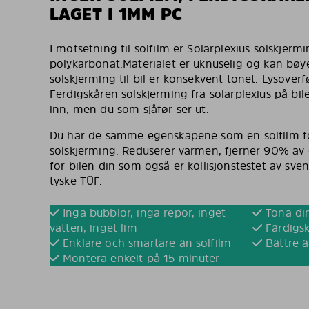
LAGET I 1MM PC
I motsetning til solfilm er Solarplexius solskjermin
polykarbonat.Materialet er uknuselig og kan bøy
solskjerming til bil er konsekvent tonet. Lysove
Ferdigskåren solskjerming fra solarplexius på bil
inn, men du som sjåfør ser ut.
Du har de samme egenskapene som en solfilm fo
solskjerming. Reduserer varmen, fjerner 90% av d
for bilen din som også er kollisjonstestet av sve
tyske TÜF.
Inga bubblor, inga repor, inget
Tona din
vatten, inget lim
Färdigsk
Enklare och smartare än solfilm
Bättre ä
Montera enkelt på 15 minuter