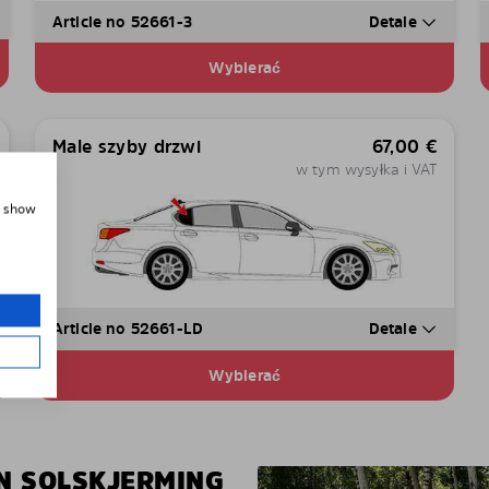
Article no 52661-3
Detale
Wybierać
Male szyby drzwi
67,00
€
w tym wysyłka i VAT
, show
Article no 52661-LD
Detale
Wybierać
EN SOLSKJERMING