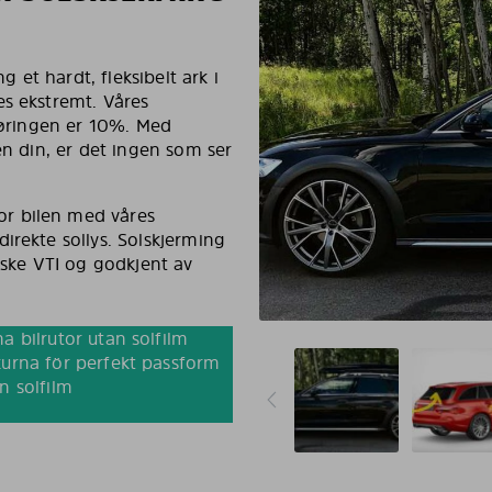
g et hardt, fleksibelt ark i
es ekstremt. Våres
rføringen er 10%. Med
en din, er det ingen som ser
r bilen med våres
irekte sollys. Solskjerming
nske VTI og godkjent av
a bilrutor utan solfilm
urna för perfekt passform
n solfilm