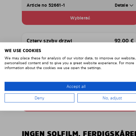
Article no 52661-1
Detale
Wybierać
Cztery szyby drzwi
92,00
€
w tym wysyłka i VAT
WE USE COOKIES
We may place these for analysis of our visitor data, to improve our website
personalised content and to give you a great website experience. For more
information about the cookies we use open the settings.
Accept all
Article no 52661-D
Detale
Deny
No, adjust
Wybierać
INGEN SOLFILM, FERDIGSKÅR