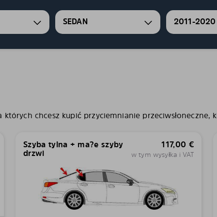
SEDAN
2011-2020
a których chcesz kupić przyciemnianie przeciwsłoneczne, ko
Szyba tylna + ma?e szyby
117,00
€
drzwi
w tym wysyłka i VAT