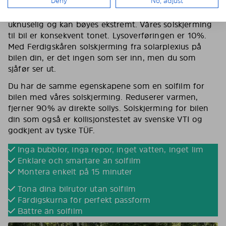
Deny
No, adjust
I motsetning til solfilm er Solarplexius solskjerming et
hardt, fleksibelt ark i polykarbonat.Materialet er
uknuselig og kan bøyes ekstremt. Våres solskjerming
til bil er konsekvent tonet. Lysoverføringen er 10%.
Med Ferdigskåren solskjerming fra solarplexius på
bilen din, er det ingen som ser inn, men du som
sjåfør ser ut.
Du har de samme egenskapene som en solfilm for
bilen med våres solskjerming. Reduserer varmen,
fjerner 90% av direkte sollys. Solskjerming for bilen
din som også er kollisjonstestet av svenske VTI og
godkjent av tyske TÜF.
Inga bubblor, inga repor, inget vatten, inget lim
Enklare och smartare än solfilm
Montera enkelt på 15 minuter
Tona dina bilrutor utan solfilm
Färdigskurna för perfekt passform
Bättre än solfilm