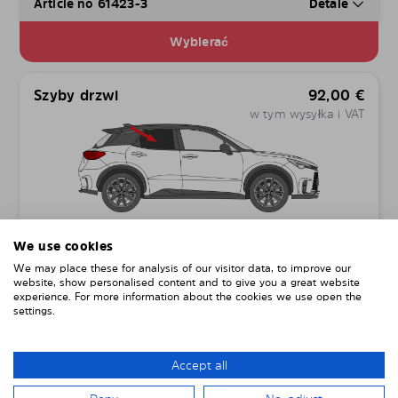
Article no 61423-3
Detale
Wybierać
Szyby drzwi
92,00
€
w tym wysyłka i VAT
Article no 61423-D
Detale
We use cookies
We may place these for analysis of our visitor data, to improve our
Wybierać
website, show personalised content and to give you a great website
experience. For more information about the cookies we use open the
settings.
INGEN SOLFILM, FERDIGSKÅREN
SOLSKJERMING LAGET I 1MM PC
Accept all