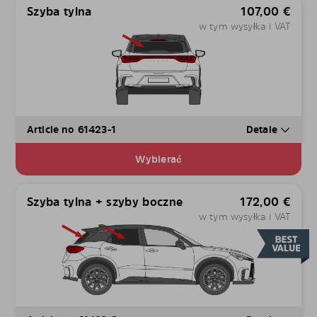
Szyba tylna
107,00
€
w tym wysyłka i VAT
Article no 61423-1
Detale
Wybierać
Szyba tylna + szyby boczne
172,00
€
w tym wysyłka i VAT