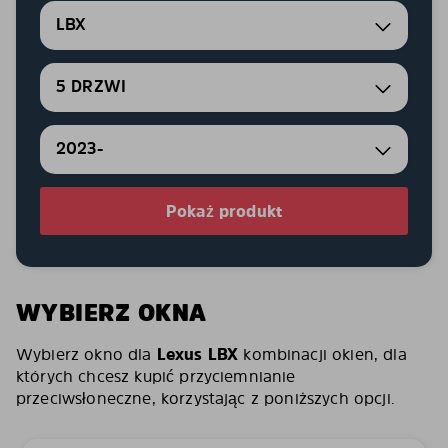
LBX
5 DRZWI
2023-
Pokaż produkt
WYBIERZ OKNA
Wybierz okno dla
Lexus LBX
kombinacji okien, dla
których chcesz kupić przyciemnianie
przeciwsłoneczne, korzystając z poniższych opcji.