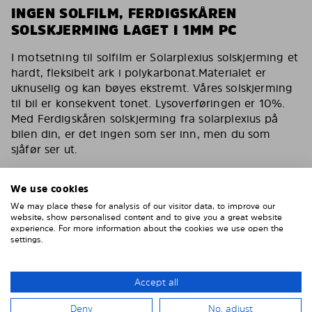
INGEN SOLFILM, FERDIGSKÅREN
SOLSKJERMING LAGET I 1MM PC
I motsetning til solfilm er Solarplexius solskjerming et
hardt, fleksibelt ark i polykarbonat.Materialet er
uknuselig og kan bøyes ekstremt. Våres solskjerming
til bil er konsekvent tonet. Lysoverføringen er 10%.
Med Ferdigskåren solskjerming fra solarplexius på
bilen din, er det ingen som ser inn, men du som
sjåfør ser ut.
Du har de samme egenskapene som en solfilm for
bilen med våres solskjerming. Reduserer varmen,
We use cookies
fjerner 90% av direkte sollys. Solskjerming for bilen
We may place these for analysis of our visitor data, to improve our
din som også er kollisjonstestet av svenske VTI og
website, show personalised content and to give you a great website
experience. For more information about the cookies we use open the
godkjent av tyske TÜF.
settings.
Inga bubblor, inga repor, inget vatten, inget lim
Enklare och smartare än solfilm
Accept all
Montera enkelt på 15 minuter
Deny
No, adjust