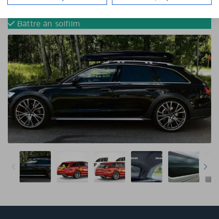
Tona dina bilrutor utan solfilm
Färdigskurna för perfekt passform
Bättre än solfilm