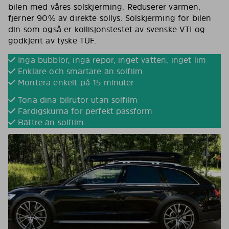
bilen med våres solskjerming. Reduserer varmen,
fjerner 90% av direkte sollys. Solskjerming for bilen
din som også er kollisjonstestet av svenske VTI og
godkjent av tyske TÜF.
Inga bubblor, inga repor, inget vatten, inget lim
Enklare och smartare än solfilm
Montera enkelt på 15 minuter
Tona dina bilrutor utan solfilm
Färdigskurna för perfekt passform
Bättre än solfilm