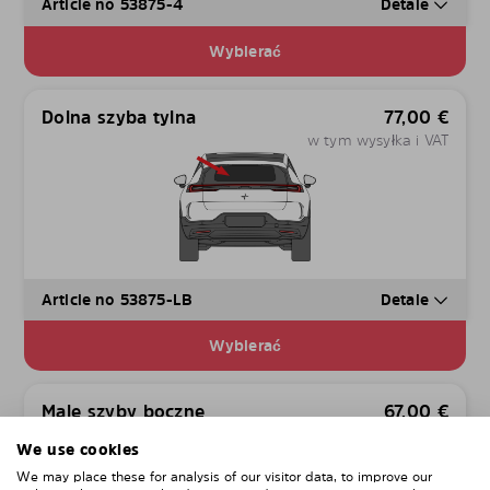
Article no 53875-4
Detale
Wybierać
Dolna szyba tylna
77,00
€
w tym wysyłka i VAT
Article no 53875-LB
Detale
Wybierać
Male szyby boczne
67,00
€
w tym wysyłka i VAT
We use cookies
We may place these for analysis of our visitor data, to improve our