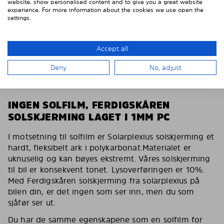
website, show personalised content and to give you a great website
experience. For more information about the cookies we use open the
settings.
Article no 53875-S
Detale
Accept all
Deny
No, adjust
Wybierać
INGEN SOLFILM, FERDIGSKÅREN
SOLSKJERMING LAGET I 1MM PC
I motsetning til solfilm er Solarplexius solskjerming et
hardt, fleksibelt ark i polykarbonat.Materialet er
uknuselig og kan bøyes ekstremt. Våres solskjerming
til bil er konsekvent tonet. Lysoverføringen er 10%.
Med Ferdigskåren solskjerming fra solarplexius på
bilen din, er det ingen som ser inn, men du som
sjåfør ser ut.
Du har de samme egenskapene som en solfilm for