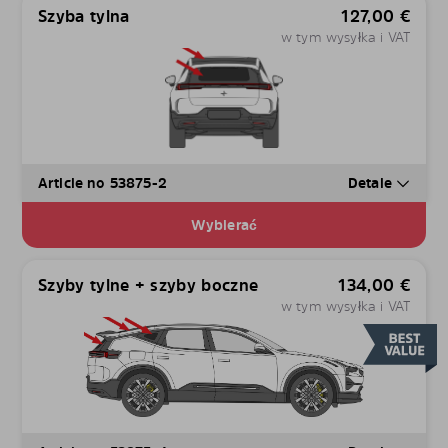
Szyba tylna
127,00
€
w tym wysyłka i VAT
Article no 53875-2
Detale
Wybierać
Szyby tylne + szyby boczne
134,00
€
w tym wysyłka i VAT