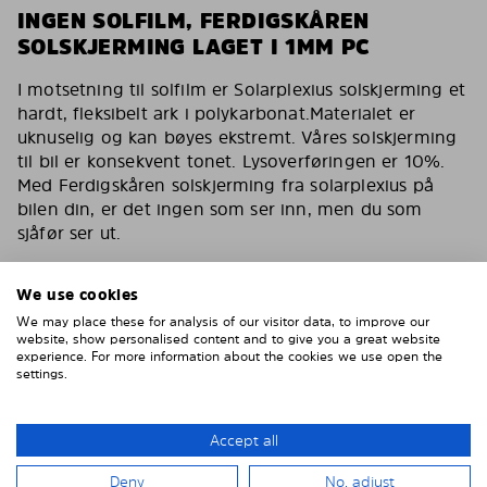
INGEN SOLFILM, FERDIGSKÅREN
SOLSKJERMING LAGET I 1MM PC
I motsetning til solfilm er Solarplexius solskjerming et
hardt, fleksibelt ark i polykarbonat.Materialet er
uknuselig og kan bøyes ekstremt. Våres solskjerming
til bil er konsekvent tonet. Lysoverføringen er 10%.
Med Ferdigskåren solskjerming fra solarplexius på
bilen din, er det ingen som ser inn, men du som
sjåfør ser ut.
Du har de samme egenskapene som en solfilm for
bilen med våres solskjerming. Reduserer varmen,
We use cookies
fjerner 90% av direkte sollys. Solskjerming for bilen
We may place these for analysis of our visitor data, to improve our
din som også er kollisjonstestet av svenske VTI og
website, show personalised content and to give you a great website
experience. For more information about the cookies we use open the
godkjent av tyske TÜF.
settings.
Inga bubblor, inga repor, inget vatten, inget lim
Enklare och smartare än solfilm
Accept all
Montera enkelt på 15 minuter
Deny
No, adjust