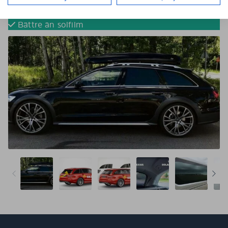
Tona dina bilrutor utan solfilm
Färdigskurna för perfekt passform
Bättre än solfilm