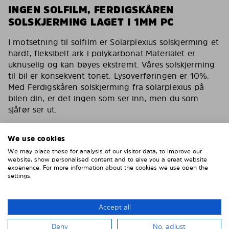
INGEN SOLFILM, FERDIGSKÅREN
SOLSKJERMING LAGET I 1MM PC
I motsetning til solfilm er Solarplexius solskjerming et
hardt, fleksibelt ark i polykarbonat.Materialet er
uknuselig og kan bøyes ekstremt. Våres solskjerming
til bil er konsekvent tonet. Lysoverføringen er 10%.
Med Ferdigskåren solskjerming fra solarplexius på
bilen din, er det ingen som ser inn, men du som
sjåfør ser ut.
Du har de samme egenskapene som en solfilm for
bilen med våres solskjerming. Reduserer varmen,
We use cookies
fjerner 90% av direkte sollys. Solskjerming for bilen
We may place these for analysis of our visitor data, to improve our
din som også er kollisjonstestet av svenske VTI og
website, show personalised content and to give you a great website
experience. For more information about the cookies we use open the
godkjent av tyske TÜF.
settings.
Inga bubblor, inga repor, inget vatten, inget lim
Enklare och smartare än solfilm
Accept all
Montera enkelt på 15 minuter
Deny
No, adjust