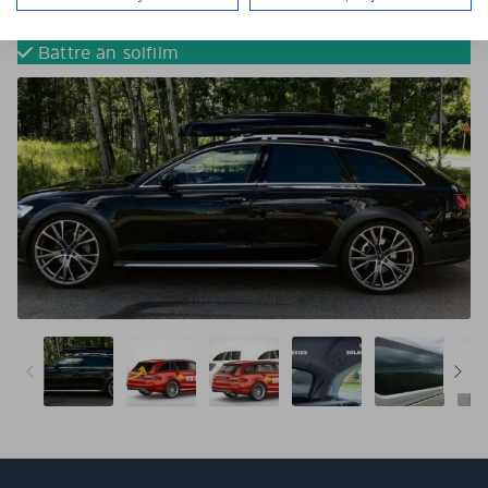
Tona dina bilrutor utan solfilm
Färdigskurna för perfekt passform
Bättre än solfilm