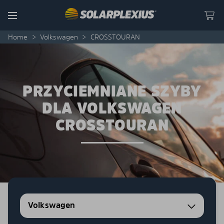
Skip to content
Menu
Home
>
Volkswagen
>
CROSSTOURAN
PRZYCIEMNIANE SZYBY
DLA VOLKSWAGEN
CROSSTOURAN
Volkswagen