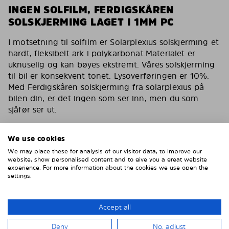
INGEN SOLFILM, FERDIGSKÅREN
SOLSKJERMING LAGET I 1MM PC
I motsetning til solfilm er Solarplexius solskjerming et
hardt, fleksibelt ark i polykarbonat.Materialet er
uknuselig og kan bøyes ekstremt. Våres solskjerming
til bil er konsekvent tonet. Lysoverføringen er 10%.
Med Ferdigskåren solskjerming fra solarplexius på
bilen din, er det ingen som ser inn, men du som
sjåfør ser ut.
Du har de samme egenskapene som en solfilm for
bilen med våres solskjerming. Reduserer varmen,
We use cookies
fjerner 90% av direkte sollys. Solskjerming for bilen
We may place these for analysis of our visitor data, to improve our
din som også er kollisjonstestet av svenske VTI og
website, show personalised content and to give you a great website
experience. For more information about the cookies we use open the
godkjent av tyske TÜF.
settings.
Inga bubblor, inga repor, inget vatten, inget lim
Enklare och smartare än solfilm
Accept all
Montera enkelt på 15 minuter
Deny
No, adjust