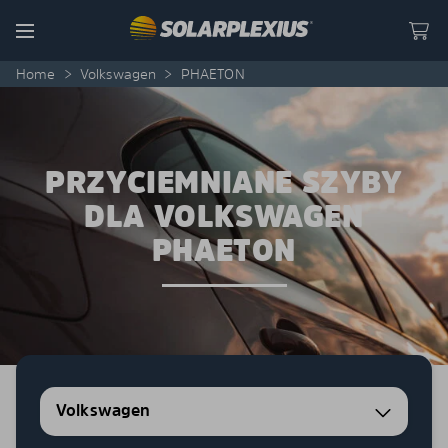
Skip to content
Menu
Home
>
Volkswagen
>
PHAETON
PRZYCIEMNIANE SZYBY
DLA VOLKSWAGEN
PHAETON
Volkswagen