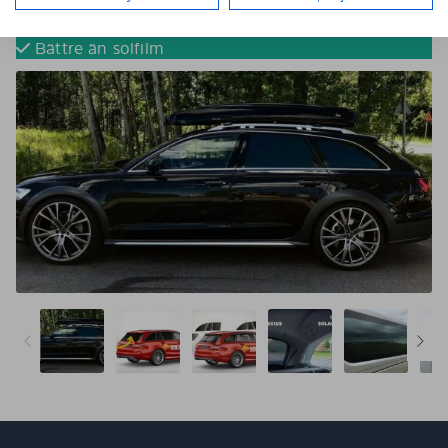
Tona dina bilrutor utan solfilm
Färdigskurna för perfekt passform
Bättre än solfilm