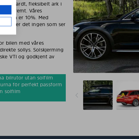
g et hardt, fleksibelt ark i
es ekstremt. Våres
rføringen er 10%. Med
en din, er det ingen som ser
r bilen med våres
irekte sollys. Solskjerming
nske VTI og godkjent av
a bilrutor utan solfilm
urna för perfekt passform
n solfilm