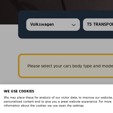
Volkswagen
T5 TRANSPO
Please select your cars body type and mode
WE USE COOKIES
INGEN SOLFILM, FERDIGSKÅR
We may place these for analysis of our visitor data, to improve our website
personalised content and to give you a great website experience. For more
LAGET I 1MM PC
information about the cookies we use open the settings.