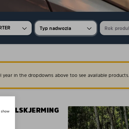
RTER
l year in the dropdowns above too see available products
EN SOLSKJERMING
, show