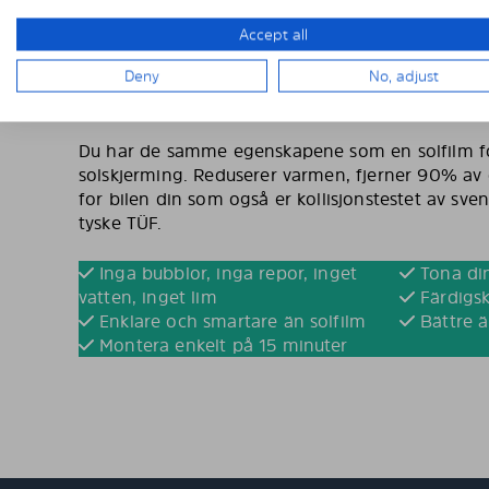
I motsetning til solfilm er Solarplexius solskjermin
Accept all
polykarbonat.Materialet er uknuselig og kan bøy
solskjerming til bil er konsekvent tonet. Lysove
Deny
No, adjust
Ferdigskåren solskjerming fra solarplexius på bil
inn, men du som sjåfør ser ut.
Du har de samme egenskapene som en solfilm fo
solskjerming. Reduserer varmen, fjerner 90% av d
for bilen din som også er kollisjonstestet av sve
tyske TÜF.
Inga bubblor, inga repor, inget
Tona din
vatten, inget lim
Färdigsk
Enklare och smartare än solfilm
Bättre ä
Montera enkelt på 15 minuter