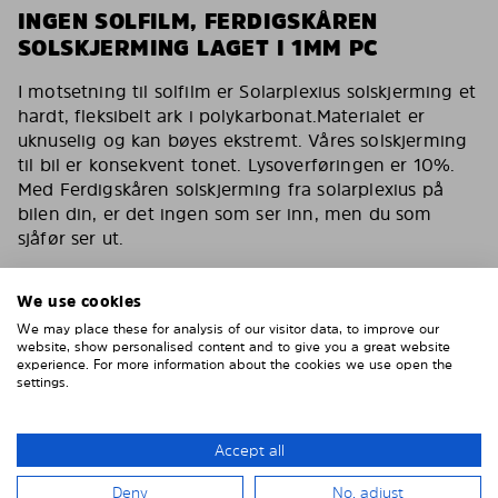
INGEN SOLFILM, FERDIGSKÅREN
SOLSKJERMING LAGET I 1MM PC
I motsetning til solfilm er Solarplexius solskjerming et
hardt, fleksibelt ark i polykarbonat.Materialet er
uknuselig og kan bøyes ekstremt. Våres solskjerming
til bil er konsekvent tonet. Lysoverføringen er 10%.
Med Ferdigskåren solskjerming fra solarplexius på
bilen din, er det ingen som ser inn, men du som
sjåfør ser ut.
Du har de samme egenskapene som en solfilm for
bilen med våres solskjerming. Reduserer varmen,
We use cookies
fjerner 90% av direkte sollys. Solskjerming for bilen
We may place these for analysis of our visitor data, to improve our
din som også er kollisjonstestet av svenske VTI og
website, show personalised content and to give you a great website
experience. For more information about the cookies we use open the
godkjent av tyske TÜF.
settings.
Inga bubblor, inga repor, inget vatten, inget lim
Enklare och smartare än solfilm
Accept all
Montera enkelt på 15 minuter
Deny
No, adjust