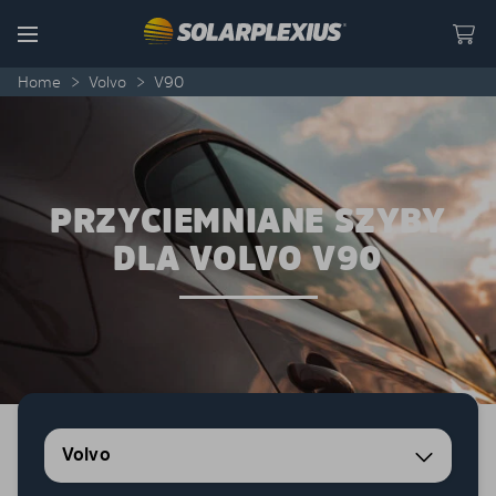
Skip to content
Menu
Home
>
Volvo
>
V90
PRZYCIEMNIANE SZYBY
DLA VOLVO V90
Volvo