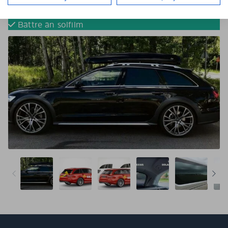
Tona dina bilrutor utan solfilm
Färdigskurna för perfekt passform
Bättre än solfilm